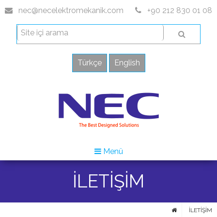
nec@necelektromekanik.com
+90 212 830 01 08
Türkçe
English
Menü
İLETİŞİM
İLETİŞİM